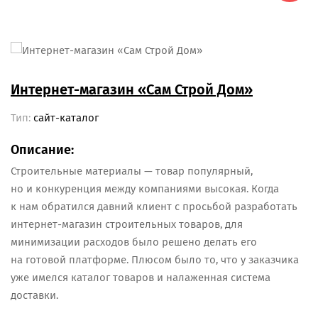
Интернет-магазин «Сам Строй Дом»
S
Тип:
сайт-каталог
Т
Описание:
О
Строительные материалы — товар популярный,
И
о
но и конкуренция между компаниями высокая. Когда
эк
к нам обратился давний клиент с просьбой разработать
г
интернет-магазин строительных товаров, для
д
минимизации расходов было решено делать его
л
на готовой платформе. Плюсом было то, что у заказчика
ч
уже имелся каталог товаров и налаженная система
доставки.