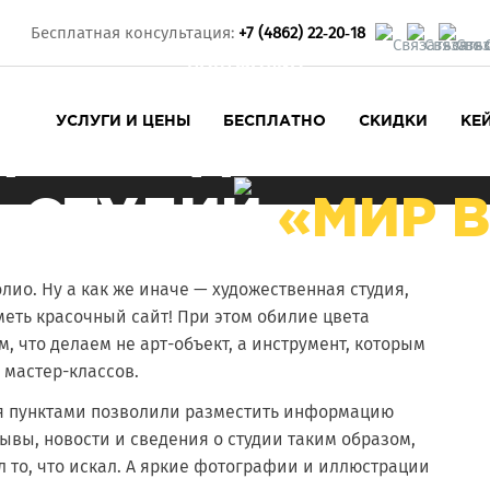
Бесплатная консультация:
+7 (4862) 22‑20‑18
ПОРТФОЛИО
УСЛУГИ И ЦЕНЫ
БЕСПЛАТНО
СКИДКИ
КЕ
ДЛЯ ХУДОЖЕСТ
-СТУДИИ
«МИР В
ПРЕДЫДУЩАЯ РАБОТА
СЛЕДУЮЩАЯ РАБОТА
ио. Ну а как же иначе — художественная студия,
СМОТРЕТЬ САЙТ
меть красочный сайт! При этом обилие цвета
 что делаем не арт-объект, а инструмент, которым
 мастер-классов.
я пунктами позволили разместить информацию
зывы, новости и сведения о студии таким образом,
л то, что искал. А яркие фотографии и иллюстрации