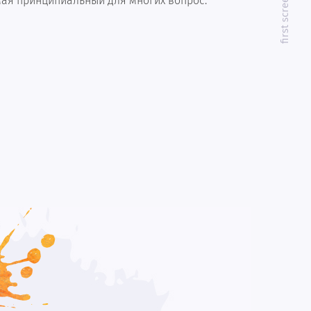
first screen
мая принципиальный для многих вопрос.