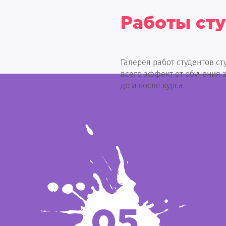
Работы ст
Галерея работ студентов с
всего эффект от обучения 
до и после курса.
05