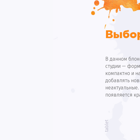
Выбор
В данном блок
студии — форм
компактно и на
добавлять нов
неактуальные.
появляется кр
tablet